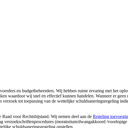
voerders en budgetbeheerders. Wij hebben ruime ervaring met het oplo
nken waardoor wij snel en effectief kunnen handelen. Wanneer er geen 
 verzoek tot toepassing van de wettelijke schuldsaneringsregeling indi
de Raad voor Rechtsbijstand. Wij nemen deel aan de
Regeling toevoegi
ng verzoekschriftenprocedures (moratorium/dwangakkoord /voorlopige
telijke schuldsaneringsregeling opstellen.