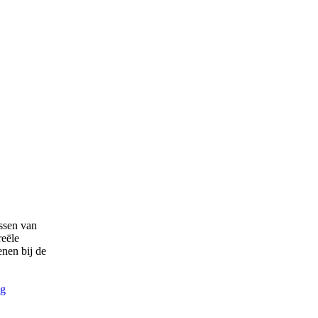
ssen van
reële
enen bij de
ng