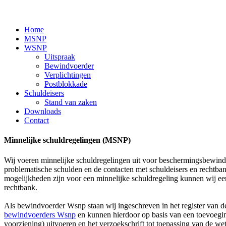
Home
MSNP
WSNP
Uitspraak
Bewindvoerder
Verplichtingen
Postblokkade
Schuldeisers
Stand van zaken
Downloads
Contact
Minnelijke schuldregelingen (MSNP)
Wij voeren minnelijke schuldregelingen uit voor beschermingsbewind
problematische schulden en de contacten met schuldeisers en rechtba
mogelijkheden zijn voor een minnelijke schuldregeling kunnen wij een
rechtbank.
Als bewindvoerder Wsnp staan wij ingeschreven in het register van 
bewindvoerders Wsnp
en kunnen hierdoor op basis van een toevoegi
voorziening) uitvoeren en het verzoekschrift tot toepassing van de wet